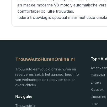
en met de moderne V8 motor, automatische versnell
comfortabel op jullie trouwdag.
Iedere trouwdag is speciaal maar met deze unieke
TrouwAutoHurenOnline.nl
Type Aut
Amerikaa
Trouwauto eenvoudig online huren en
reserveren. Bekijk het aanbod, lees info
Cabriolet
van verhuurders en reserveer snel en
Engels
overzichtelijk.
Klassiek
Navigatie
Limousine
Luxe
Trouwauto's