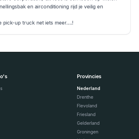
ingsbak en airconditioning rijd je veilig en
 pick-up truck net iets meer….!
o's
Provincies
ns
Nederland
Drenthe
Flevoland
Friesland
Gelderland
Groningen