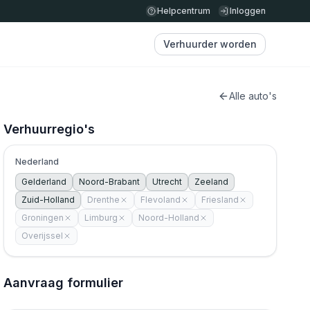
Helpcentrum
Inloggen
Verhuurder worden
Alle auto's
Verhuurregio's
Nederland
Gelderland
Noord-Brabant
Utrecht
Zeeland
Zuid-Holland
Drenthe
Flevoland
Friesland
Groningen
Limburg
Noord-Holland
Overijssel
Aanvraag formulier