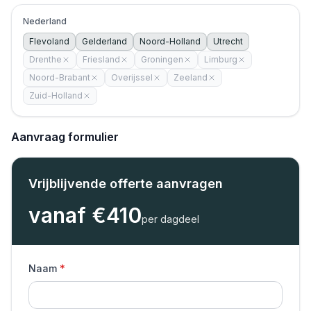
Nederland
Flevoland
Gelderland
Noord-Holland
Utrecht
Drenthe
Friesland
Groningen
Limburg
Noord-Brabant
Overijssel
Zeeland
Zuid-Holland
Aanvraag formulier
Vrijblijvende offerte aanvragen
vanaf €
410
per dagdeel
Naam