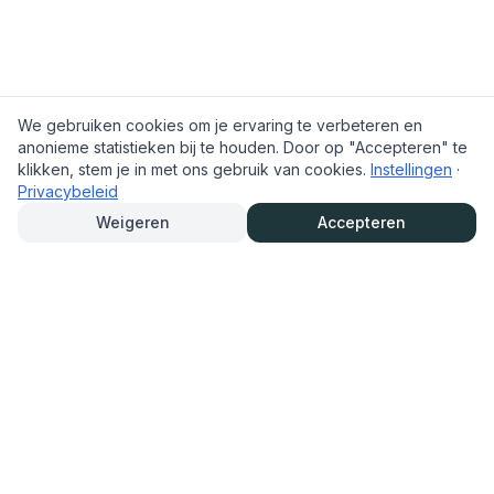
We gebruiken cookies om je ervaring te verbeteren en
anonieme statistieken bij te houden. Door op "Accepteren" te
klikken, stem je in met ons gebruik van cookies.
Instellingen
·
Privacybeleid
Weigeren
Accepteren
TrouwAutoHurenOnline.nl
Trouwauto eenvoudig online huren en reserveren. Bekijk het