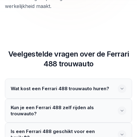
werkelijkheid maakt.
Veelgestelde vragen over de
Ferrari
488
trouwauto
Wat kost een Ferrari 488 trouwauto huren?
De huurprijs van een Ferrari 488 als trouwauto varieert
Kun je een Ferrari 488 zelf rijden als
per aanbieder. Vanwege de exclusiviteit van het model
trouwauto?
liggen de prijzen over het algemeen hoger. Bekijk de
autopagina voor meer informatie.
Sommige verhuurders bieden de mogelijkheid om de
Is een Ferrari 488 geschikt voor een
Ferrari 488 zelf te rijden, maar veel aanbieders verhuren