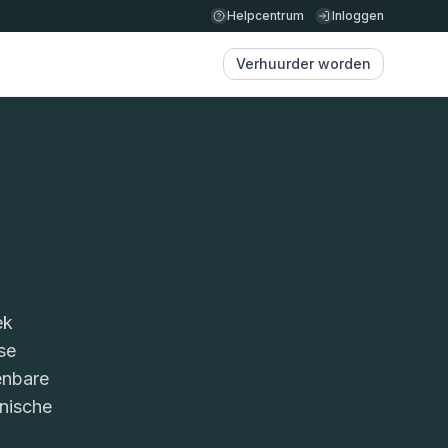
Helpcentrum
Inloggen
Verhuurder worden
ek
se
enbare
onische