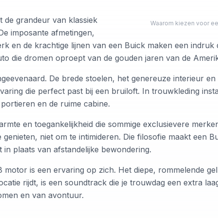
 de grandeur van klassiek
Waarom kiezen voor een
 De imposante afmetingen,
k en de krachtige lijnen van een Buick maken een indruk 
auto die dromen oproept van de gouden jaren van de Amerik
ongeevenaard. De brede stoelen, het genereuze interieur en
aring die perfect past bij een bruiloft. In trouwkleding ins
 portieren en de ruime cabine.
rmte en toegankelijkheid die sommige exclusievere merken 
nieten, niet om te intimideren. Die filosofie maakt een Bu
 in plaats van afstandelijke bewondering.
 motor is een ervaring op zich. Het diepe, rommelende gel
ocatie rijdt, is een soundtrack die je trouwdag een extra laag
romen en van avontuur.