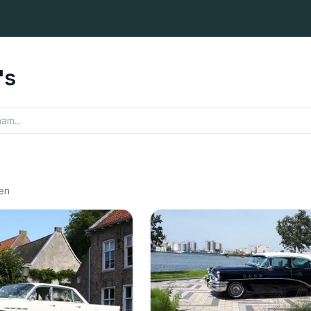
's
en