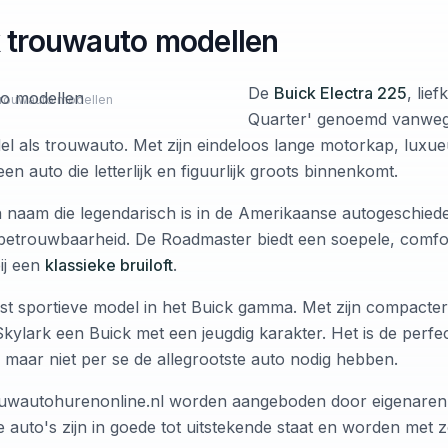
k trouwauto modellen
De
Buick Electra 225
, lie
 trouwauto modellen
Quarter' genoemd vanwege 
l als trouwauto. Met zijn eindeloos lange motorkap, luxueu
en auto die letterlijk en figuurlijk groots binnenkomt.
 naam die legendarisch is in de Amerikaanse autogeschiede
etrouwbaarheid. De Roadmaster biedt een soepele, comfort
bij een
klassieke bruiloft
.
st sportieve model in het Buick gamma. Met zijn compacte
Skylark een Buick met een jeugdig karakter. Het is de perf
n maar niet per se de allegrootste auto nodig hebben.
ouwautohurenonline.nl worden aangeboden door eigenaren
e auto's zijn in goede tot uitstekende staat en worden me