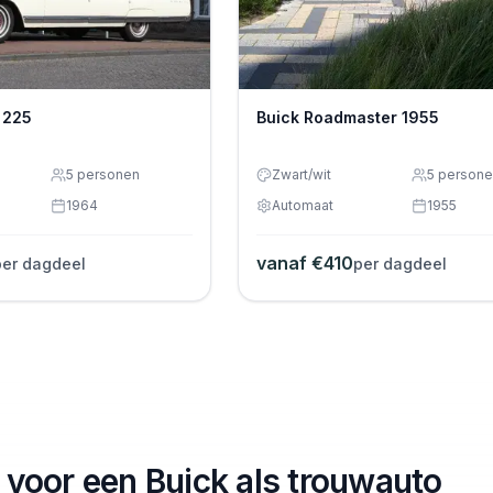
 225
Buick Roadmaster 1955
5
personen
Zwart/wit
5
persone
1964
Automaat
1955
vanaf €
410
per dagdeel
per dagdeel
voor een Buick als trouwauto