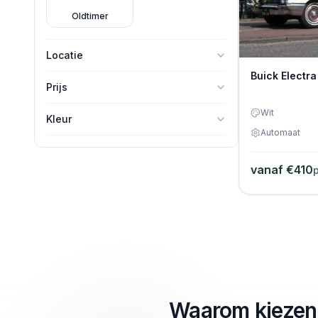
Oldtimer
Locatie
Buick Electra
Prijs
Wit
-
Kleur
Automaat
Wit
vanaf €
410
Zwart/wit
Waarom kiezen 