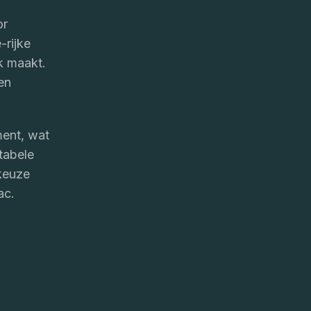
or
-rijke
k maakt.
en
ment, wat
rtabele
 keuze
ac.