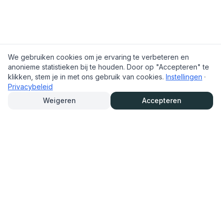
We gebruiken cookies om je ervaring te verbeteren en
anonieme statistieken bij te houden. Door op "Accepteren" te
klikken, stem je in met ons gebruik van cookies.
Instellingen
·
Privacybeleid
Weigeren
Accepteren
TrouwAutoHurenOnline.nl
Trouwauto eenvoudig online huren en reserveren. Bekijk het