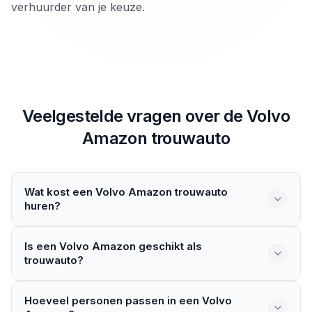
verhuurder van je keuze.
Veelgestelde vragen over de
Volvo
Amazon
trouwauto
Wat kost een Volvo Amazon trouwauto
huren?
De prijs verschilt per aanbieder en uitvoering van de
Is een Volvo Amazon geschikt als
auto. Factoren zoals de huurduur, locatie van de bruiloft
trouwauto?
en of er een chauffeur bij zit spelen een rol. Vergelijk
verschillende aanbieders op het platform om een goed
De Volvo Amazon is een stijlvolle Zweedse klassieker uit
beeld te krijgen van de kosten.
Hoeveel personen passen in een Volvo
de jaren vijftig en zestig. De auto heeft een elegant en