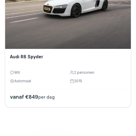
Audi R8 Spyder
Wit
2
personen
Automaat
2015
vanaf €
849
per dag