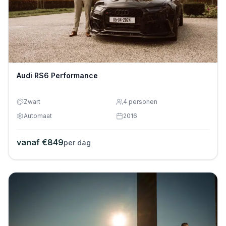
Audi RS6 Performance
Zwart
4
personen
Automaat
2016
vanaf €
849
per dag