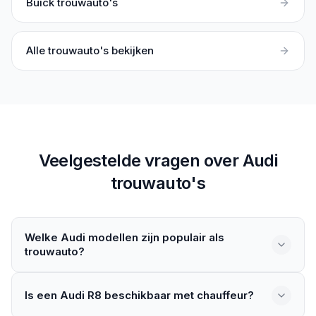
Buick
trouwauto's
Alle trouwauto's bekijken
Veelgestelde vragen over
Audi
trouwauto's
Welke Audi modellen zijn populair als
trouwauto?
De Audi R8 is het meest gevraagde model als trouwauto
vanwege zijn sportieve uitstraling. Ook de A8 wordt als
Is een Audi R8 beschikbaar met chauffeur?
luxe trouwauto aangeboden. Het aanbod varieert per