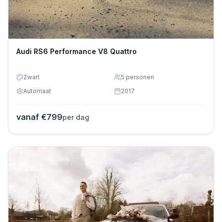
Audi RS6 Performance V8 Quattro
Zwart
5
personen
Automaat
2017
vanaf €
799
per dag