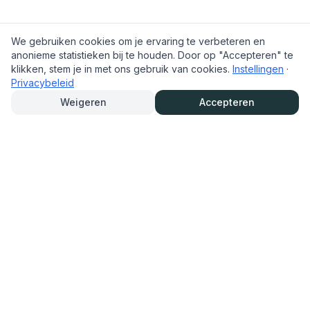
We gebruiken cookies om je ervaring te verbeteren en
anonieme statistieken bij te houden. Door op "Accepteren" te
klikken, stem je in met ons gebruik van cookies.
Instellingen
·
Privacybeleid
Weigeren
Accepteren
TrouwAutoHurenOnline.nl
Trouwauto eenvoudig online huren en reserveren. Bekijk het
aanbod, lees info van verhuurders en reserveer snel en
overzichtelijk.