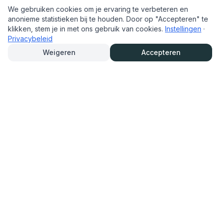
We gebruiken cookies om je ervaring te verbeteren en
anonieme statistieken bij te houden. Door op "Accepteren" te
klikken, stem je in met ons gebruik van cookies.
Instellingen
·
Privacybeleid
Weigeren
Accepteren
TrouwAutoHurenOnline.nl
Trouwauto eenvoudig online huren en reserveren. Bekijk het
aanbod, lees info van verhuurders en reserveer snel en
overzichtelijk.
Navigatie