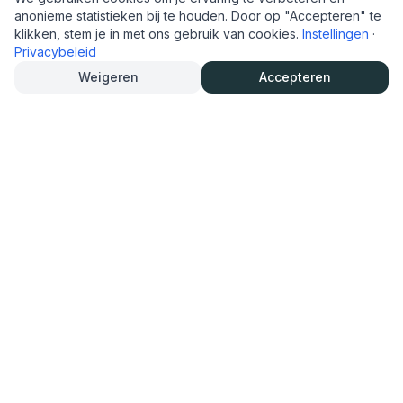
anonieme statistieken bij te houden. Door op "Accepteren" te
klikken, stem je in met ons gebruik van cookies.
Instellingen
·
Privacybeleid
Weigeren
Accepteren
TrouwAutoHurenOnline.nl
Trouwauto eenvoudig online huren en reserveren. Bekijk het
aanbod, lees info van verhuurders en reserveer snel en
overzichtelijk.
Navigatie