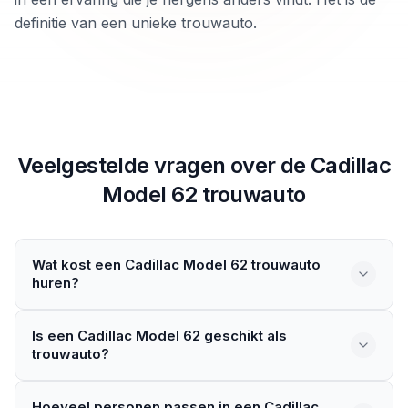
definitie van een unieke trouwauto.
Veelgestelde vragen over de
Cadillac
Model 62
trouwauto
Wat kost een Cadillac Model 62 trouwauto
huren?
De prijs verschilt per aanbieder en uitvoering van de
Is een Cadillac Model 62 geschikt als
auto. Factoren zoals de huurduur, locatie van de bruiloft
trouwauto?
en of er een chauffeur bij zit spelen een rol. Vergelijk
verschillende aanbieders op het platform om een goed
De Cadillac Model 62 is een elegante klassieker uit de
beeld te krijgen van de kosten.
Hoeveel personen passen in een Cadillac