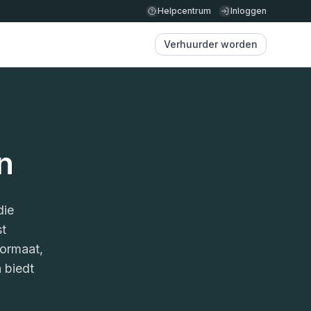
Helpcentrum
Inloggen
Verhuurder worden
n
die
st
formaat,
 biedt