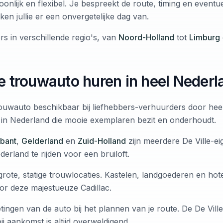
onlijk en flexibel. Je bespreekt de route, timing en eventu
n jullie er een onvergetelijke dag van.
rs in verschillende regio's, van
Noord-Holland
tot
Limburg
le trouwauto huren in heel Nederl
 trouwauto beschikbaar bij liefhebbers-verhuurders door hee
 in Nederland die mooie exemplaren bezit en onderhoudt.
bant
,
Gelderland
en
Zuid-Holland
zijn meerdere De Ville-ei
erland te rijden voor een bruiloft.
 grote, statige trouwlocaties. Kastelen, landgoederen en hot
or deze majestueuze Cadillac.
ngen van de auto bij het plannen van je route. De De Ville
bij aankomst is altijd overweldigend.