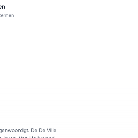
en
ktermen
genwoordigt. De De Ville