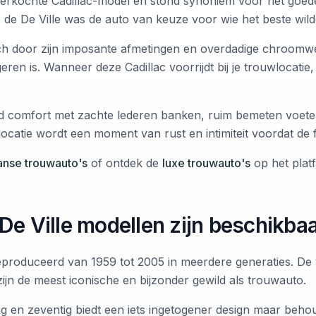
verkochte Cadillac-model en stond synoniem voor het goed
 de De Ville was de auto van keuze voor wie het beste wild
ich door zijn imposante afmetingen en overdadige chroomw
eren is. Wanneer deze Cadillac voorrijdt bij je trouwlocatie, 
d comfort met zachte lederen banken, ruim bemeten voetenr
locatie wordt een moment van rust en intimiteit voordat de f
nse trouwauto's
of ontdek de
luxe trouwauto's
op het plat
De Ville modellen zijn beschikba
geproduceerd van 1959 tot 2005 in meerdere generaties. D
zijn de meest iconische en bijzonder gewild als trouwauto.
stig en zeventig biedt een iets ingetogener design maar beh