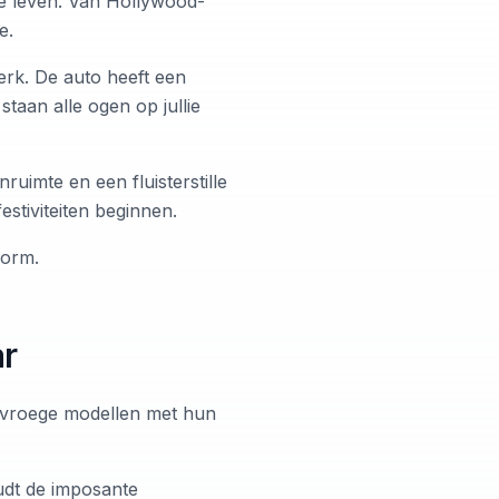
e leven. Van Hollywood-
e.
erk. De auto heeft een
staan alle ogen op jullie
uimte en een fluisterstille
estiviteiten beginnen.
form.
ar
e vroege modellen met hun
oudt de imposante