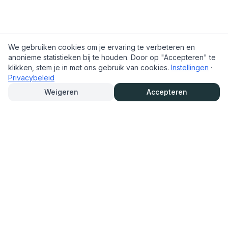
We gebruiken cookies om je ervaring te verbeteren en
anonieme statistieken bij te houden. Door op "Accepteren" te
klikken, stem je in met ons gebruik van cookies.
Instellingen
·
Privacybeleid
Weigeren
Accepteren
TrouwAutoHurenOnline.nl
Trouwauto eenvoudig online huren en reserveren. Bekijk het
aanbod, lees info van verhuurders en reserveer snel en