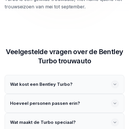
trouwseizoen van mei tot september.
Veelgestelde vragen over de
Bentley
Turbo
trouwauto
Wat kost een Bentley Turbo?
Een Bentley Turbo huren kost gemiddeld tussen de
€450 en €800 per dag. Een krachtige, luxe Bentley met
Hoeveel personen passen erin?
turbo motor.
De Bentley Turbo biedt ruimte aan 4 tot 5 personen met
veel luxe en comfort.
Wat maakt de Turbo speciaal?