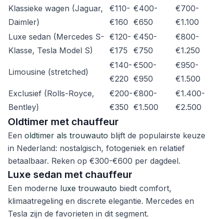
Klassieke wagen (Jaguar,
€110-
€400-
€700-
Daimler)
€160
€650
€1.100
Luxe sedan (Mercedes S-
€120-
€450-
€800-
Klasse, Tesla Model S)
€175
€750
€1.250
€140-
€500-
€950-
Limousine (stretched)
€220
€950
€1.500
Exclusief (Rolls-Royce,
€200-
€800-
€1.400-
Bentley)
€350
€1.500
€2.500
Oldtimer met chauffeur
Een
oldtimer als trouwauto
blijft de populairste keuze
in Nederland: nostalgisch, fotogeniek en relatief
betaalbaar. Reken op €300-€600 per dagdeel.
Luxe sedan met chauffeur
Een moderne
luxe trouwauto
biedt comfort,
klimaatregeling en discrete elegantie. Mercedes en
Tesla zijn de favorieten in dit segment.