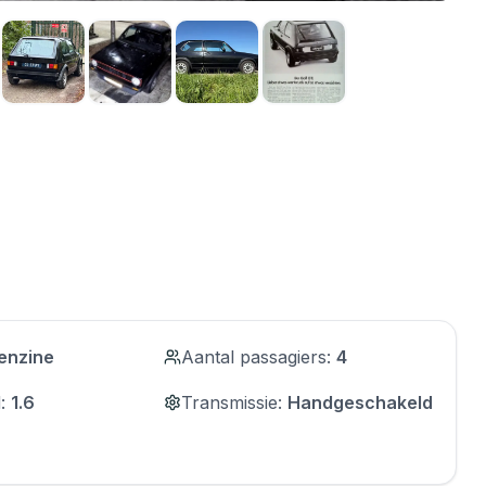
enzine
Aantal passagiers
:
4
d
:
1.6
Transmissie
:
Handgeschakeld