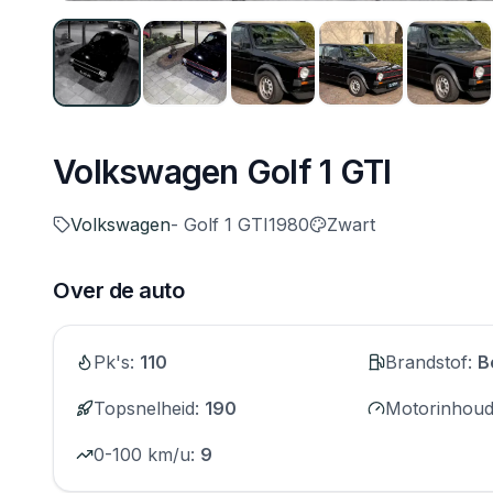
Volkswagen Golf 1 GTI
Volkswagen
- Golf 1 GTI
1980
Zwart
Over de auto
Pk's
:
110
Brandstof
:
B
Topsnelheid
:
190
Motorinhou
0-100 km/u
:
9