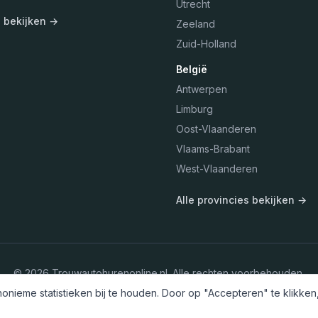
Utrecht
s bekijken →
Zeeland
Zuid-Holland
België
Antwerpen
Limburg
Oost-Vlaanderen
Vlaams-Brabant
West-Vlaanderen
Alle provincies bekijken →
©
2026
Trouwautohurenonline.nl
. Alle rechten voorbehouden.
nieme statistieken bij te houden. Door op "Accepteren" te klikken,