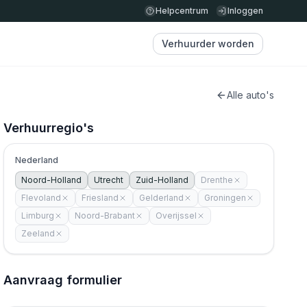
Helpcentrum
Inloggen
Verhuurder worden
Alle auto's
Verhuurregio's
Nederland
Noord-Holland
Utrecht
Zuid-Holland
Drenthe
Flevoland
Friesland
Gelderland
Groningen
Limburg
Noord-Brabant
Overijssel
Zeeland
Aanvraag formulier