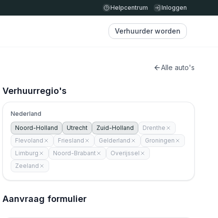
Helpcentrum
Inloggen
Verhuurder worden
Alle auto's
Verhuurregio's
Nederland
Noord-Holland
Utrecht
Zuid-Holland
Drenthe
Flevoland
Friesland
Gelderland
Groningen
Limburg
Noord-Brabant
Overijssel
Zeeland
Aanvraag formulier