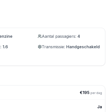
enzine
Aantal passagiers
:
4
d
:
1.6
Transmissie
:
Handgeschakeld
€
195
per dag
Ja