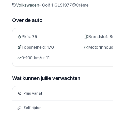
Volkswagen
- Golf 1 GLS
1977
Crème
Over de auto
Pk's
:
75
Brandstof
:
B
Topsnelheid
:
170
Motorinhou
0-100 km/u
:
11
Wat kunnen jullie verwachten
Prijs vanaf
Zelf rijden