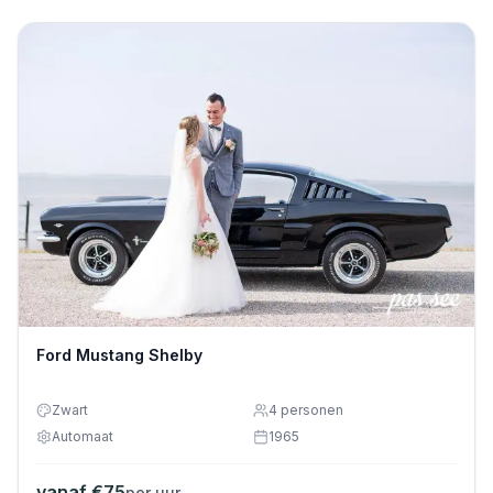
Ford Mustang Shelby
Zwart
4
personen
Automaat
1965
vanaf €
75
per uur