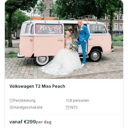
Volkswagen T2 Miss Peach
Perzikkleurig
8
personen
Handgeschakeld
1972
vanaf €
299
per dag