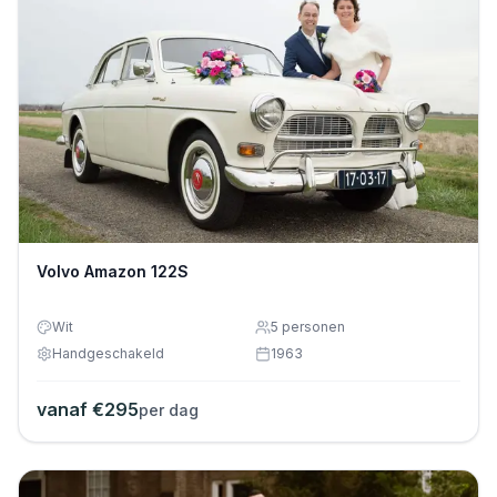
Volvo Amazon 122S
Wit
5
personen
Handgeschakeld
1963
vanaf €
295
per dag