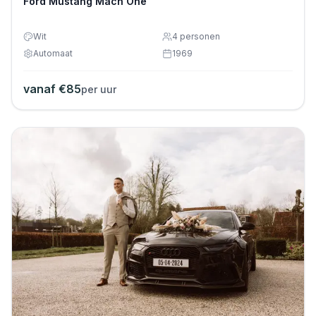
Ford Mustang Mach One
Wit
4
personen
Automaat
1969
vanaf €
85
per uur