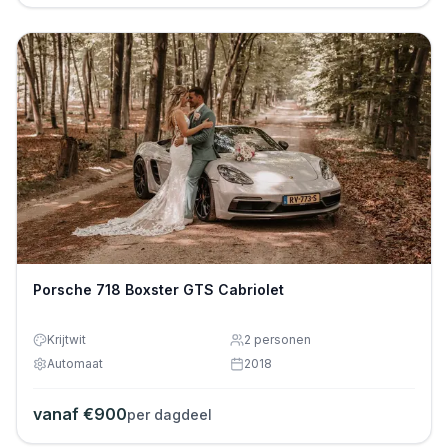
Porsche 718 Boxster GTS Cabriolet
Krijtwit
2
personen
Automaat
2018
vanaf €
900
per dagdeel