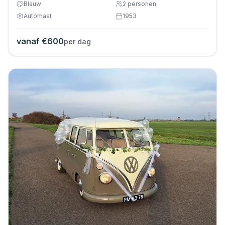
Blauw
2
personen
Automaat
1953
vanaf €
600
per dag