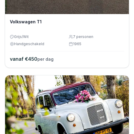
Volkswagen T1
Grijs/Wit
7
personen
Handgeschakeld
1965
vanaf €
450
per dag