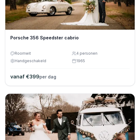
Porsche 356 Speedster cabrio
Roomwit
4
personen
Handgeschakeld
1965
vanaf €
399
per dag