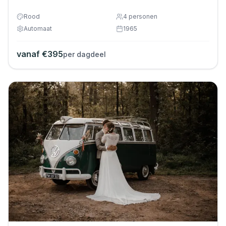
Rood
4
personen
Automaat
1965
vanaf €
395
per dagdeel