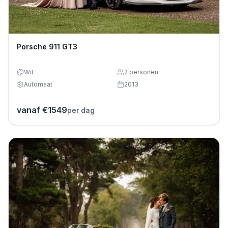
Porsche 911 GT3
Wit
2
personen
Automaat
2013
vanaf €
1549
per dag