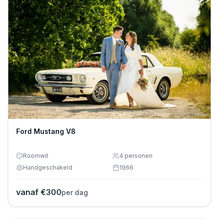
Ford Mustang V8
Roomwit
4
personen
Handgeschakeld
1966
vanaf €
300
per dag