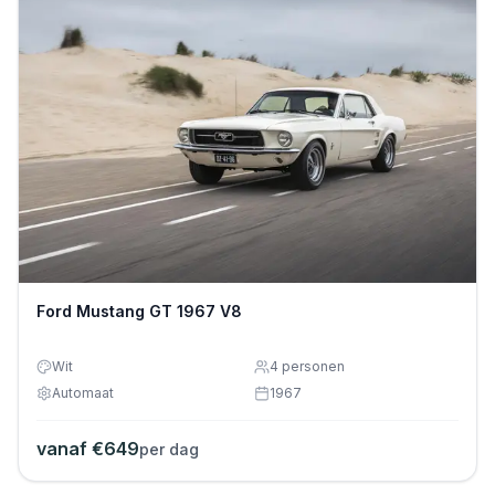
Ford Mustang GT 1967 V8
Wit
4
personen
Automaat
1967
vanaf €
649
per dag