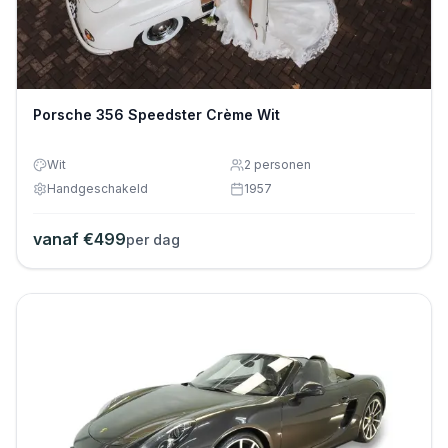
Porsche 356 Speedster Crème Wit
Wit
2
personen
Handgeschakeld
1957
vanaf €
499
per dag