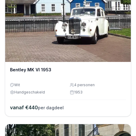
Bentley MK VI 1953
Wit
4
personen
Handgeschakeld
1953
vanaf €
440
per dagdeel