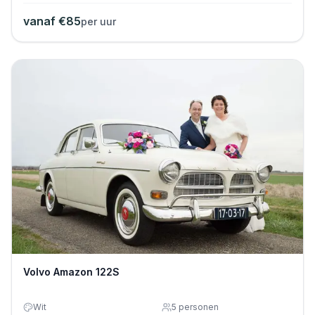
vanaf €
85
per uur
Volvo Amazon 122S
Wit
5
personen