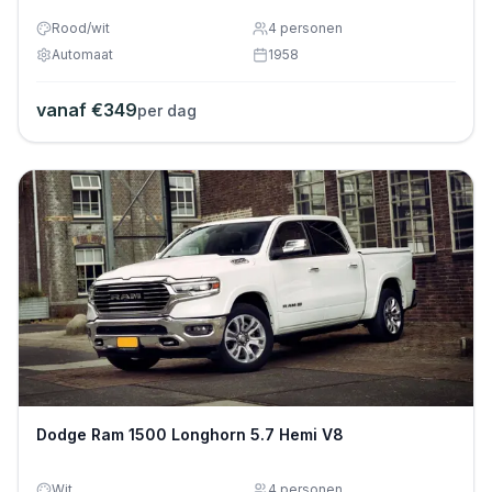
Rood/wit
4
personen
Automaat
1958
vanaf €
349
per dag
Dodge Ram 1500 Longhorn 5.7 Hemi V8
Wit
4
personen