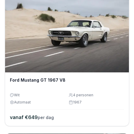
Ford Mustang GT 1967 V8
Wit
4
personen
Automaat
1967
vanaf €
649
per dag