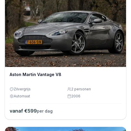
Aston Martin Vantage V8
Zilvergrijs
2
personen
Automaat
2006
vanaf €
599
per dag