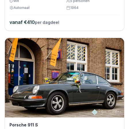
Wit
5
personen
Automaat
1964
vanaf €
410
per dagdeel
Porsche 911 S