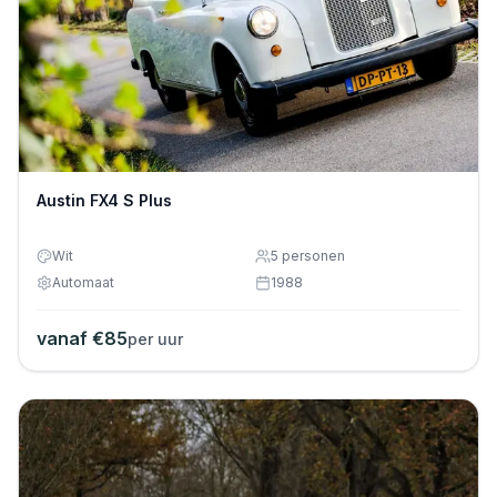
Austin FX4 S Plus
Wit
5
personen
Automaat
1988
vanaf €
85
per uur