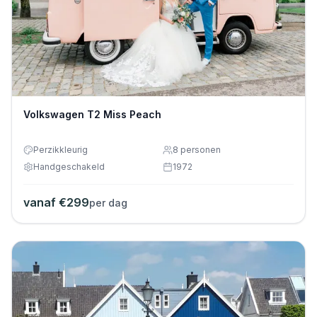
Volkswagen T2 Miss Peach
Perzikkleurig
8
personen
Handgeschakeld
1972
vanaf €
299
per dag