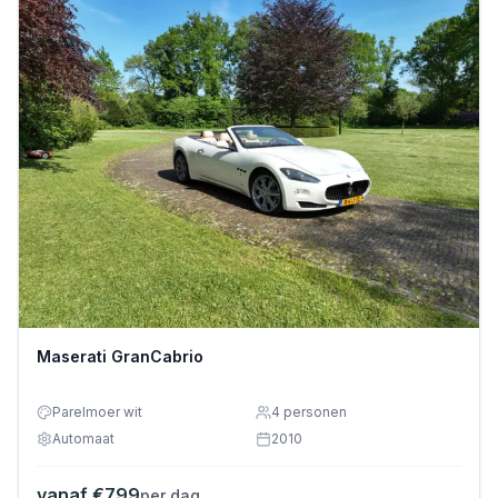
Maserati GranCabrio
Parelmoer wit
4
personen
Automaat
2010
vanaf €
799
per dag