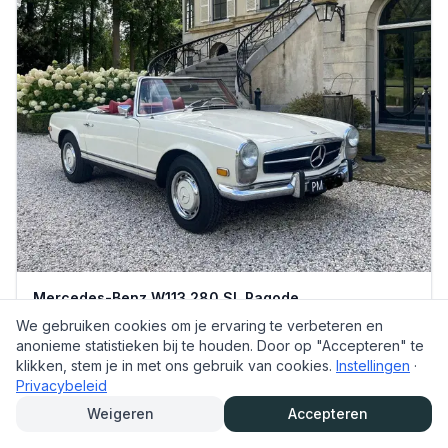
Mercedes-Benz W113 280 SL Pagode
We gebruiken cookies om je ervaring te verbeteren en
anonieme statistieken bij te houden. Door op "Accepteren" te
Ivoor/wit
2
personen
klikken, stem je in met ons gebruik van cookies.
Instellingen
·
Automaat
1969
Privacybeleid
Weigeren
Accepteren
vanaf €
500
per dag