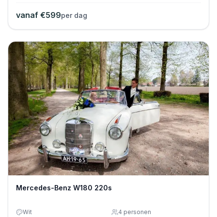
vanaf €
599
per dag
Mercedes-Benz W180 220s
Wit
4
personen