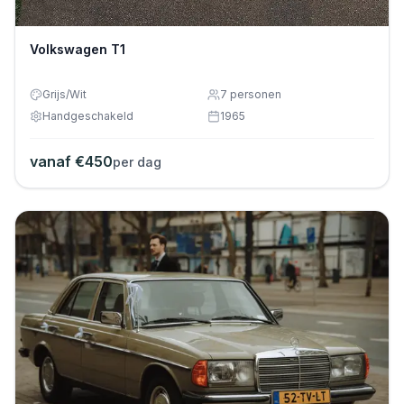
Volkswagen T1
Grijs/Wit
7
personen
Handgeschakeld
1965
vanaf €
450
per dag