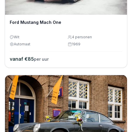
Ford Mustang Mach One
Wit
4
personen
Automaat
1969
vanaf €
85
per uur