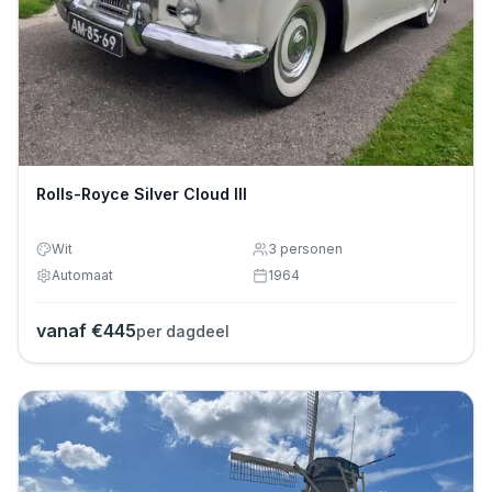
Rolls-Royce Silver Cloud III
Wit
3
personen
Automaat
1964
vanaf €
445
per dagdeel