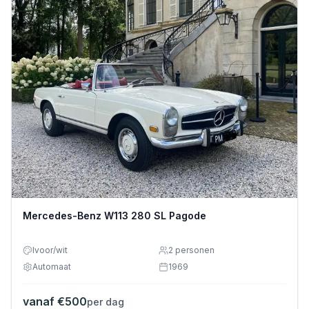
Mercedes-Benz W113 280 SL Pagode
Ivoor/wit
2
personen
Automaat
1969
vanaf €
500
per dag