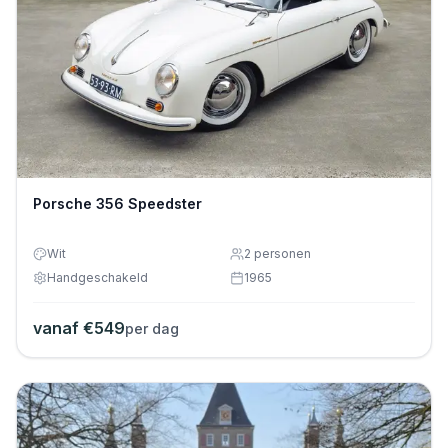
Porsche 356 Speedster
Wit
2
personen
Handgeschakeld
1965
vanaf €
549
per dag