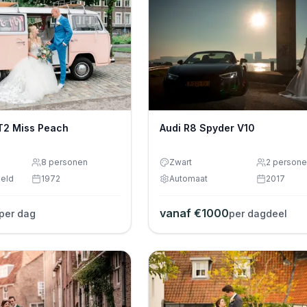
T2 Miss Peach
Audi R8 Spyder V10
8
personen
Zwart
2
persone
eld
1972
Automaat
2017
vanaf €
1000
per dag
per dagdeel