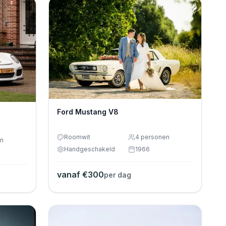
Ford Mustang V8
Roomwit
4
personen
n
Handgeschakeld
1966
vanaf €
300
per dag