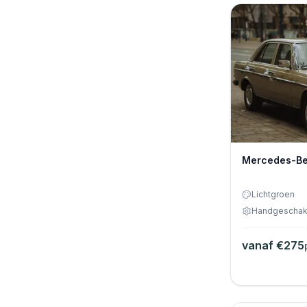
Pastelgroen
Perzikkleurig
Rood
Roomwit
Turquoise blauw
Wimbeldon wit
Mercedes-B
Wit
Zandkleur
Lichtgroen
Zilvergrijs
Handgeschak
Zwart
vanaf €
275