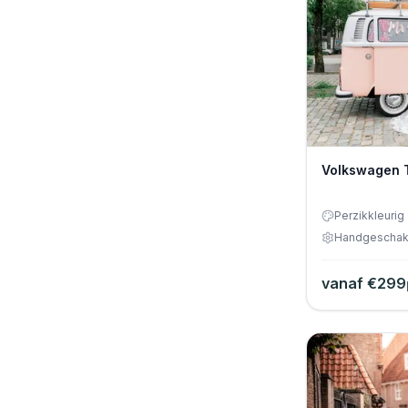
Volkswagen 
Perzikkleurig
Handgeschak
vanaf €
299