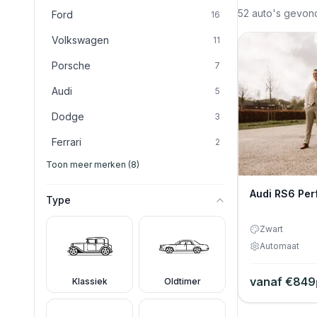
52
auto's gevon
Ford
16
Volkswagen
11
Porsche
7
Audi
5
Dodge
3
Ferrari
2
Toon meer merken (8)
Audi RS6 Pe
Type
Zwart
Automaat
vanaf €
849
Klassiek
Oldtimer