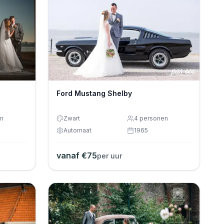
Ford Mustang Shelby
n
Zwart
4
personen
Automaat
1965
vanaf €
75
per uur