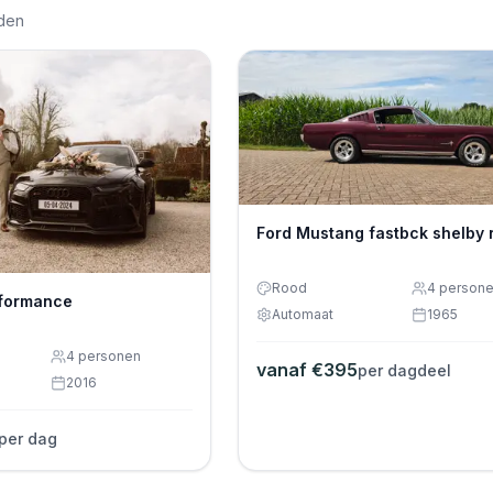
den
Ford Mustang fastbck shelby 
Rood
4
person
rformance
Automaat
1965
4
personen
vanaf €
395
per dagdeel
2016
per dag