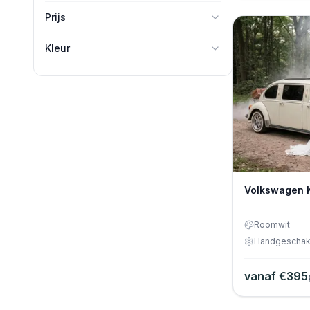
Prijs
-
Kleur
Antraciet Bruin Metallic
Blauw
Crème
Diamant blauw
Grijs/Wit
Volkswagen 
Groen
Krijtwit
Roomwit
Handgeschak
Lichtblauw
Lichtgroen
vanaf €
395
Mintgroen