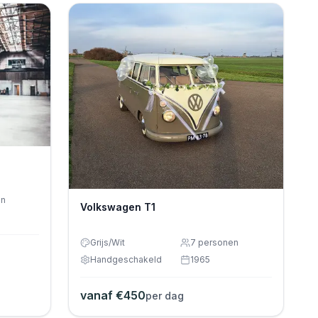
en
Volkswagen T1
Grijs/Wit
7
personen
Handgeschakeld
1965
vanaf €
450
per dag