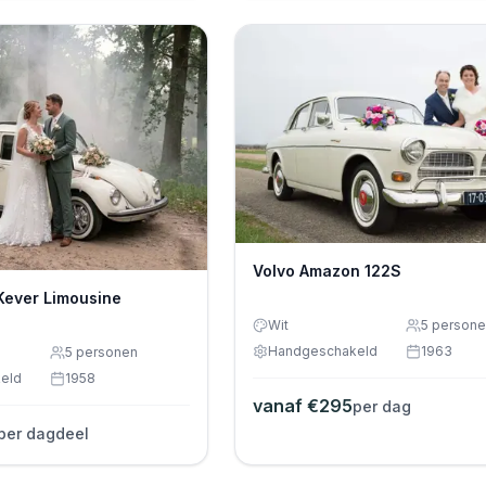
Volvo Amazon 122S
Kever Limousine
Wit
5
persone
Handgeschakeld
1963
5
personen
eld
1958
vanaf €
295
per dag
per dagdeel