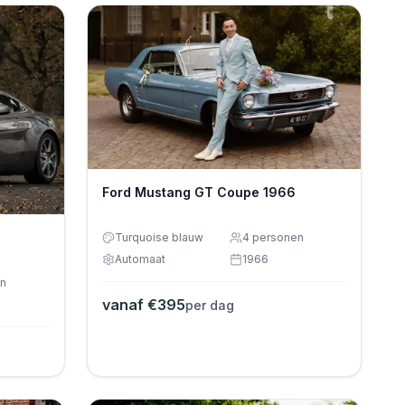
Ford Mustang GT Coupe 1966
Turquoise blauw
4
personen
Automaat
1966
n
vanaf €
395
per dag