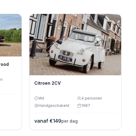
rood
en
Citroen 2CV
Wit
4
personen
Handgeschakeld
1987
vanaf €
149
per dag