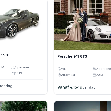
r 981
Porsche 911 GT3
Antraciet Bruin Metallic
2
personen
Wit
2
persone
2013
Automaat
2013
per dag
vanaf €
1549
per dag