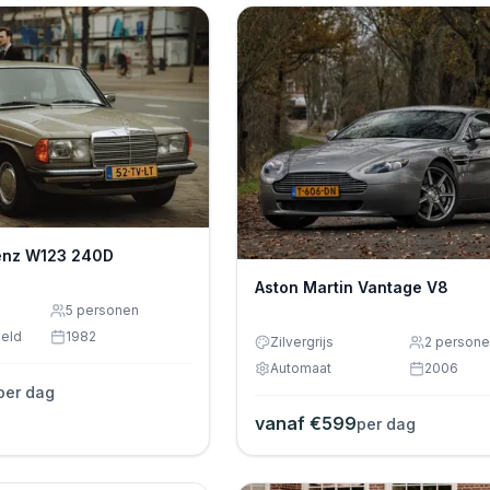
enz W123 240D
Aston Martin Vantage V8
5
personen
eld
1982
Zilvergrijs
2
persone
Automaat
2006
per dag
vanaf €
599
per dag