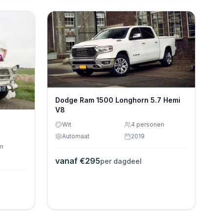
Dodge Ram 1500 Longhorn 5.7 Hemi
V8
Wit
4
personen
Automaat
2019
n
vanaf €
295
per dagdeel