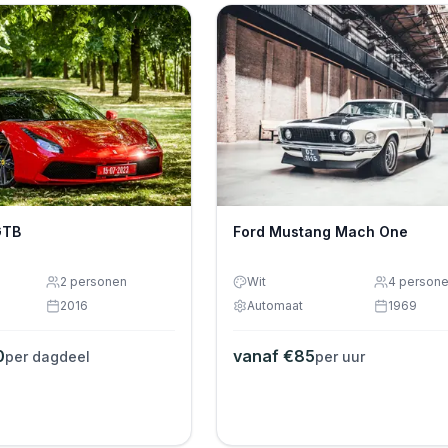
GTB
Ford Mustang Mach One
2
personen
Wit
4
person
2016
Automaat
1969
0
vanaf €
85
per dagdeel
per uur