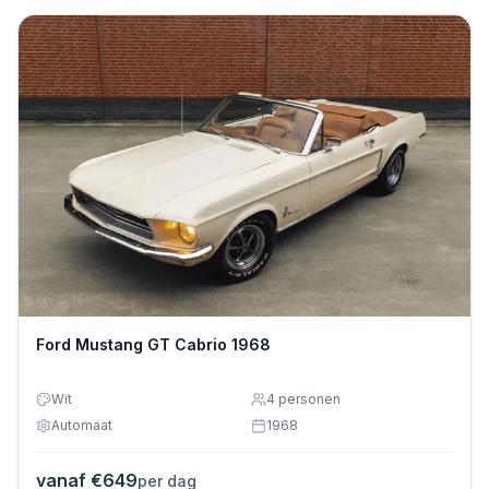
Ford Mustang GT Cabrio 1968
Wit
4
personen
Automaat
1968
vanaf €
649
per dag