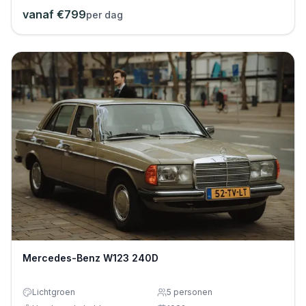
vanaf €
799
per dag
Mercedes-Benz W123 240D
Lichtgroen
5
personen