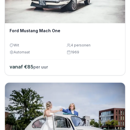
Ford Mustang Mach One
Wit
4
personen
Automaat
1969
vanaf €
85
per uur