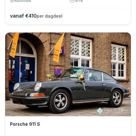
Automaat
1978
vanaf €
410
per dagdeel
Porsche 911 S