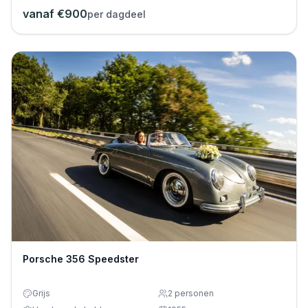
vanaf €
900
per dagdeel
Porsche 356 Speedster
Grijs
2
personen