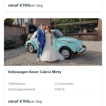
vanaf €
399
per dag
Volkswagen Kever Cabrio Minty
Mintgroen
4
personen
Handgeschakeld
1976
vanaf €
199
per dag