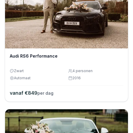
Audi RS6 Performance
Zwart
4
personen
Automaat
2016
vanaf €
849
per dag