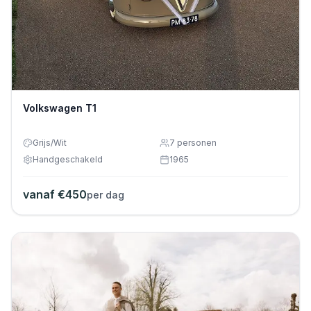
Volkswagen T1
Grijs/Wit
7
personen
Handgeschakeld
1965
vanaf €
450
per dag