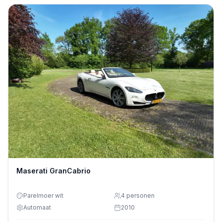
Maserati GranCabrio
Parelmoer wit
4
personen
Automaat
2010