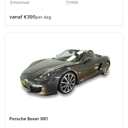
Automaat
1966
vanaf €
395
per dag
Porsche Boxer 981