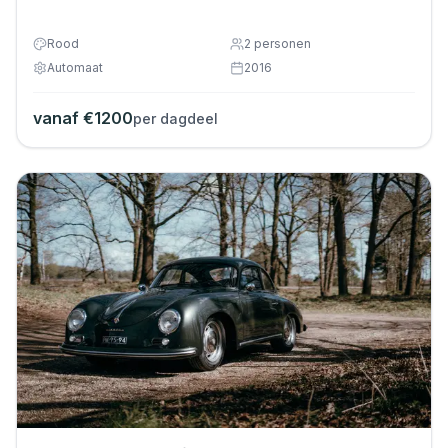
Rood
2
personen
Automaat
2016
vanaf €
1200
per dagdeel