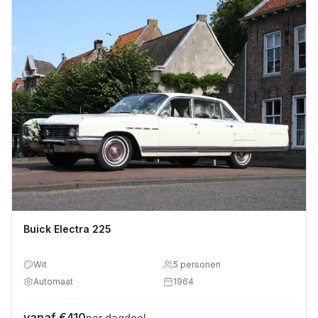
Buick Electra 225
Wit
5
personen
Automaat
1964
vanaf €
410
per dagdeel