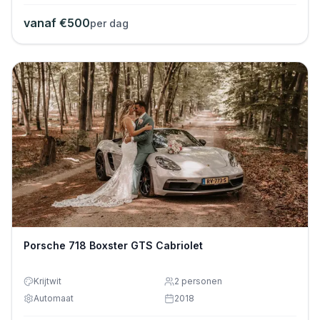
vanaf €
500
per dag
Porsche 718 Boxster GTS Cabriolet
Krijtwit
2
personen
Automaat
2018