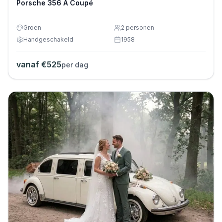
Porsche 356 A Coupé
Groen
2
personen
Handgeschakeld
1958
vanaf €
525
per dag