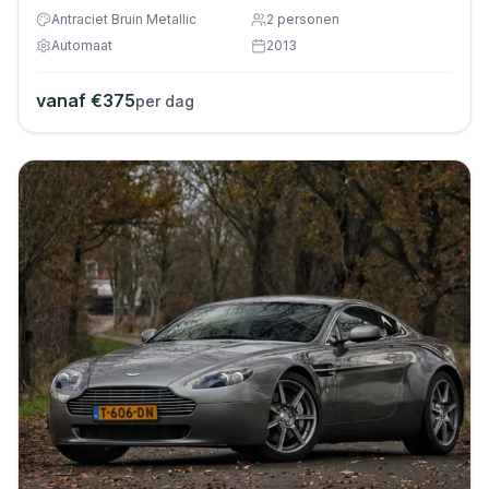
Antraciet Bruin Metallic
2
personen
Automaat
2013
vanaf €
375
per dag