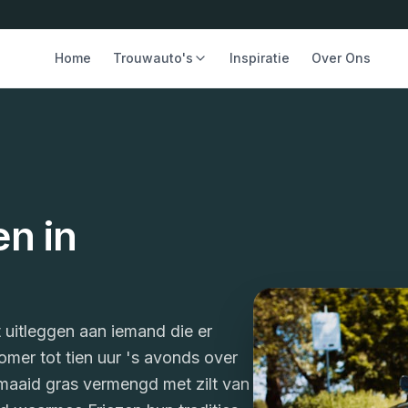
Home
Trouwauto's
Inspiratie
Over Ons
n in
nt uitleggen aan iemand die er
zomer tot tien uur 's avonds over
maaid gras vermengd met zilt van