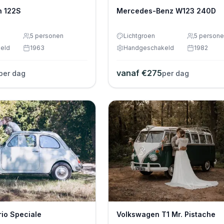
n 122S
Mercedes-Benz W123 240D
5
personen
Lichtgroen
5
persone
eld
1963
Handgeschakeld
1982
vanaf €
275
per dag
per dag
rio Speciale
Volkswagen T1 Mr. Pistache