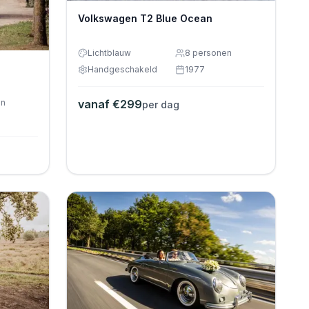
Volkswagen T2 Blue Ocean
Lichtblauw
8
personen
Handgeschakeld
1977
vanaf €
299
en
per dag