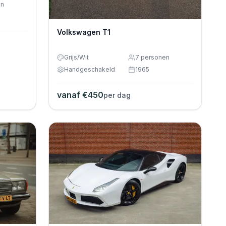
en
Volkswagen T1
Grijs/Wit
7
personen
Handgeschakeld
1965
vanaf €
450
per dag