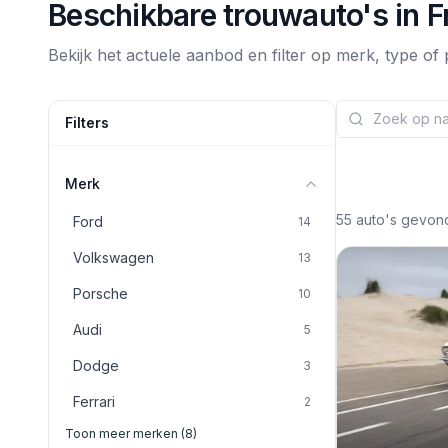
Beschikbare trouwauto's in
F
Bekijk het actuele aanbod en filter op merk, type of p
Filters
Merk
55
auto's gevon
Ford
14
Volkswagen
13
Porsche
10
Audi
5
Dodge
3
Ferrari
2
Toon meer merken (8)