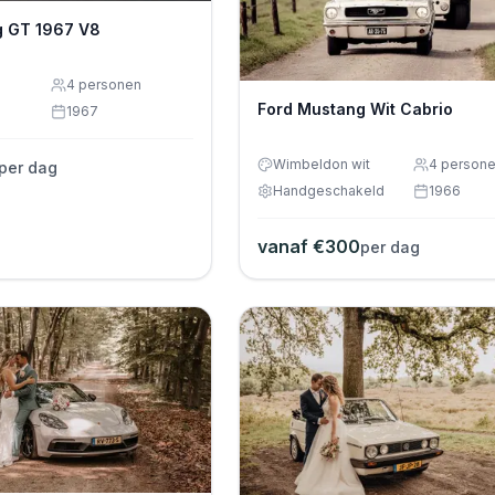
g GT 1967 V8
4
personen
Ford Mustang Wit Cabrio
1967
Wimbeldon wit
4
person
per dag
Handgeschakeld
1966
vanaf €
300
per dag