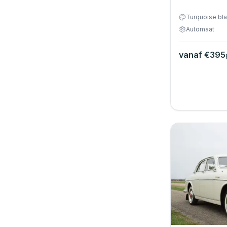
Wit
Turquoise bl
Automaat
Zandkleur
Zilvergrijs
vanaf €
395
Zwart