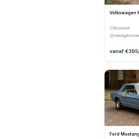
Grijs
Grijs/Wit
Volkswagen 
Groen
Roomwit
Krijtwit
Handgeschak
Lichtblauw
vanaf €
395
Lichtgroen
Mintgroen
Pastelgroen
Perzikkleurig
Rood
Roomwit
Turquoise blauw
Ford Mustan
Wimbeldon wit