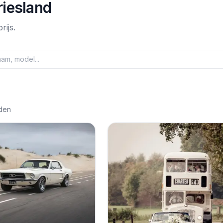
riesland
rijs.
den