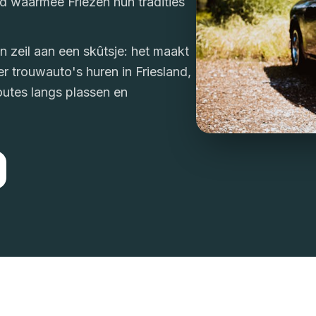
d waarmee Friezen hun tradities
n zeil aan een skûtsje: het maakt
ver trouwauto's huren in Friesland,
outes langs plassen en