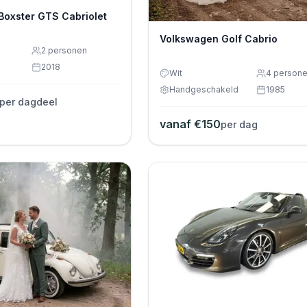
Boxster GTS Cabriolet
Volkswagen Golf Cabrio
2
personen
2018
Wit
4
person
Handgeschakeld
1985
per dagdeel
vanaf €
150
per dag