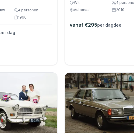
Wit
4
person
Automaat
2019
auw
4
personen
1966
vanaf €
295
per dagdeel
per dag