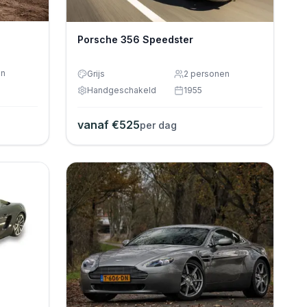
Porsche 356 Speedster
en
Grijs
2
personen
Handgeschakeld
1955
vanaf €
525
per dag