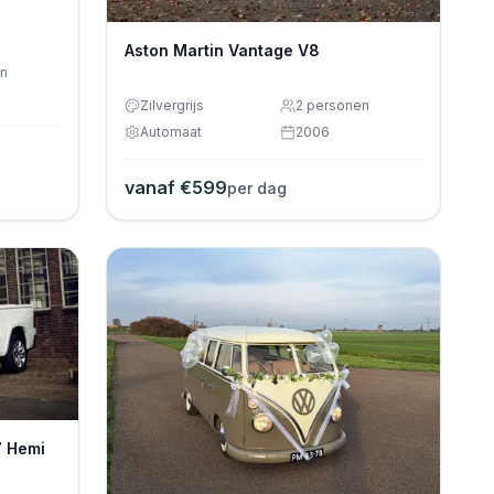
Aston Martin Vantage V8
n
Zilvergrijs
2
personen
Automaat
2006
vanaf €
599
per dag
7 Hemi