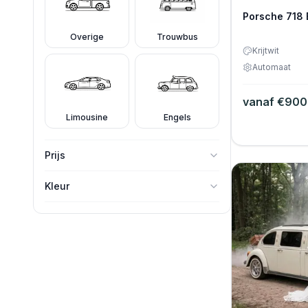
Porsche 718 
Overige
Trouwbus
Krijtwit
Automaat
vanaf €
900
Limousine
Engels
Prijs
-
Kleur
Antraciet Bruin Metallic
Blauw
Crème
Diamant blauw