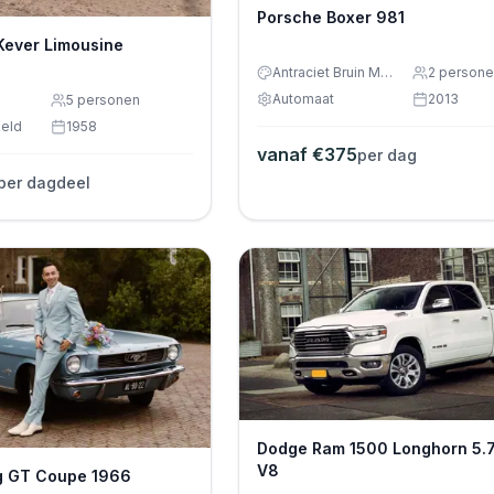
Porsche Boxer 981
Kever Limousine
Antraciet Bruin Metallic
2
persone
Automaat
2013
5
personen
eld
1958
vanaf €
375
per dag
per dagdeel
Dodge Ram 1500 Longhorn 5.
V8
g GT Coupe 1966