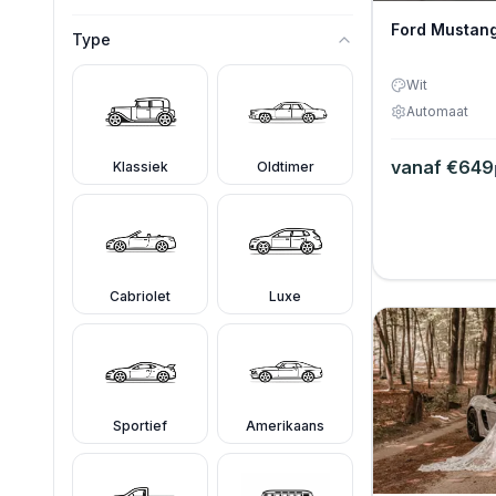
Ford Mustan
Type
Wit
Automaat
vanaf €
649
Klassiek
Oldtimer
Cabriolet
Luxe
Sportief
Amerikaans